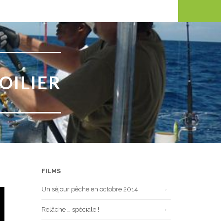
OILIER
FILMS
Un séjour pêche en octobre 2014
Relâche … spéciale !