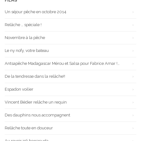
FILMS
Un séjour pêche en octobre 2014
Relâche … spéciale !
Novembre à la pêche
Le ny nofy, votre bateau
Antsapêche Madagascar Mérou et Salsa pour Fabrice Amar !…
De la tendresse dans la relâche!!
Espadon voilier
Vincent Bédier relâche un requin
Des dauphins nous accompagnent
Relâche toute en douceur
Au revoir joli barracuda