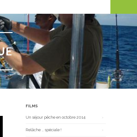
UE
FILMS
Un séjour pêche en octobre 2014
Relâche … spéciale !