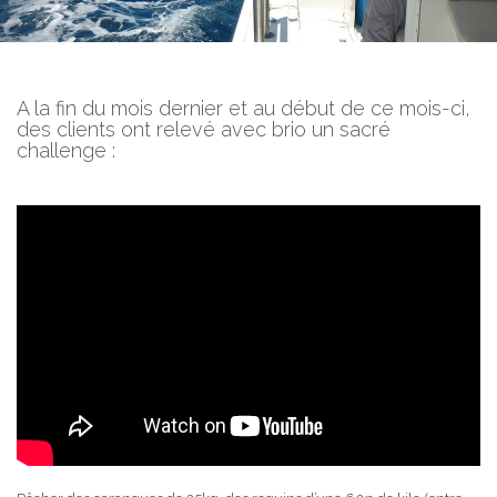
A la fin du mois dernier et au début de ce mois-ci,
des clients ont relevé avec brio un sacré
challenge :