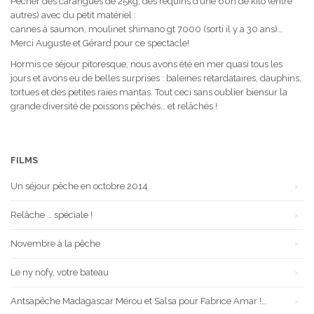
Pêcher des carangues de 25kg, des requins d’une 60n de kilo (entre
autres) avec du petit matériel :
cannes à saumon, moulinet shimano gt 7000 (sorti il y a 30 ans)…
Merci Auguste et Gérard pour ce spectacle!
Hormis ce séjour pitoresque, nous avons été en mer quasi tous les
jours et avons eu de belles surprises : baleines retardataires, dauphins,
tortues et des petites raies mantas. Tout ceci sans oublier biensur la
grande diversité de poissons pêchés… et relâchés !
FILMS
Un séjour pêche en octobre 2014
Relâche … spéciale !
Novembre à la pêche
Le ny nofy, votre bateau
Antsapêche Madagascar Mérou et Salsa pour Fabrice Amar !…