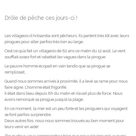
Drôle de pêche ces jours-ci !
Les villageois d’Antsanitia sont pêcheurs. Ils partent très tôt avec leurs
pirogues pour aller parfois très loin au large.
C’est ce qu’a fait un villageois de 62 ans ce matin du 12 août. Le vent
soufflait assez fort et rabattait les vagues dans la pirogue
Le pauvre homme écopait en vain tandis que sa pirogue se
remplissait.
Quand nous sommes arrivés à proximité, il a levé sa rame pour nous
faire signe. L’homme était frigorifié,
Il était dans l’eau depuis 6h du matin et n’avait plus de force. Nous
avons remorqué sa pirogue jusqu’à la plage.
En ce moment, la mer est un peu forte et les piroguiers qui voyagent
se font parfois surprendre.
Deux autres fois, nous nous sommes trouvés au bon moment pour
leurs venir en aide!
Par pudeur, vous comprendrez bien que nous n’avons pris aucune