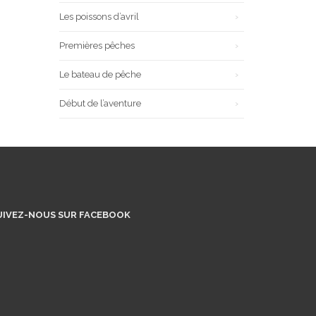
Les poissons d’avril
Premières pêches
Le bateau de pêche
Début de l’aventure
UIVEZ-NOUS SUR FACEBOOK