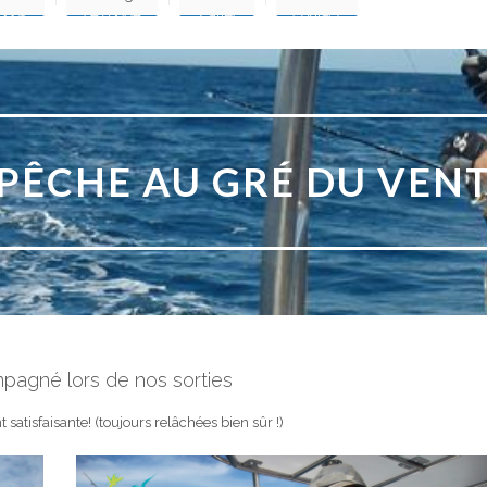
PÊCHE AU GRÉ DU VEN
pagné lors de nos sorties
 satisfaisante! (toujours relâchées bien sûr !)