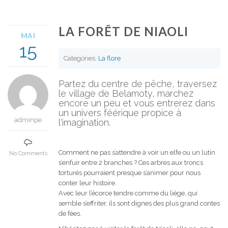
LA FORÊT DE NIAOLI
MAI
15
Categories:
La flore
Partez du centre de pêche, traversez
le village de Belamoty, marchez
encore un peu et vous entrerez dans
un univers féérique propice à
adminpe
l'imagination.
Comment ne pas s’attendre à voir un elfe ou un lutin
No Comments
s’enfuir entre 2 branches ? Ces arbres aux troncs
torturés pourraient presque s’animer pour nous
conter leur histoire.
Avec leur l’écorce tendre comme du liège, qui
semble s’effriter, ils sont dignes des plus grand contes
de fées.